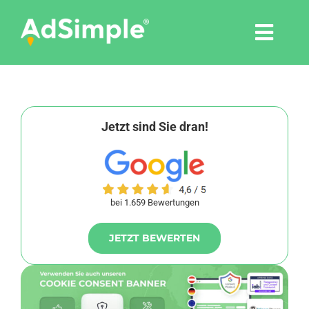
Skip
to
Togg
content
Navi
Leistungen
Tools
Jetzt sind Sie dran!
Pressemitteilungen
bei 1.659 Bewertungen
Shop
JETZT BEWERTEN
Agentur
Blog