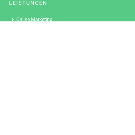
LEISTUNGEN
Online Marketing
Content Marketing
Content Marketing Abos
Content Marketing für Ärzte
Suchmaschinenoptimierung
Social Media Marketing
Influencer Marketing
Partnerprogramm
TOOLS