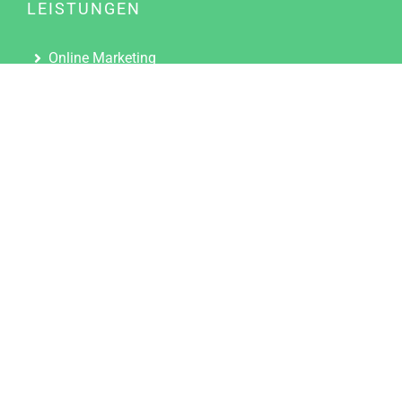
LEISTUNGEN
Online Marketing
Content Marketing
Content Marketing Abos
Content Marketing für Ärzte
Suchmaschinenoptimierung
Social Media Marketing
Influencer Marketing
Partnerprogramm
TOOLS