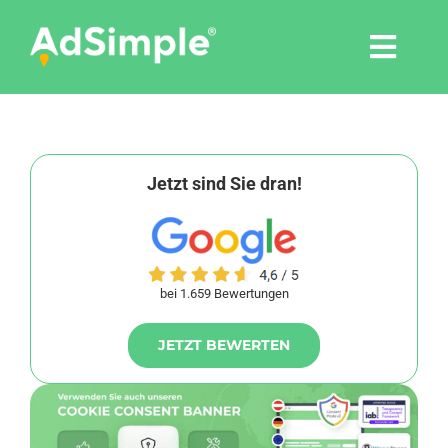
Skip
to
Togg
content
Navi
Leistungen
Tools
Jetzt sind Sie dran!
Pressemitteilungen
bei 1.659 Bewertungen
Shop
JETZT BEWERTEN
Agentur
Blog