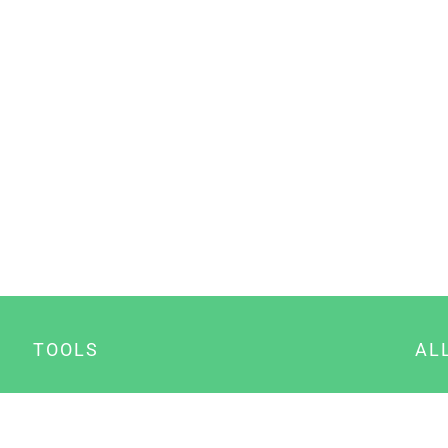
TOOLS
AL
Datenschutz Generator
A