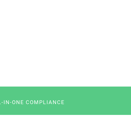
L-IN-ONE COMPLIANCE
gency-Paket für Agenturen