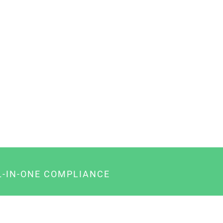
L-IN-ONE COMPLIANCE
gency-Paket für Agenturen