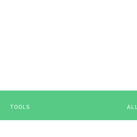
TOOLS
AL
Datenschutz Generator
A