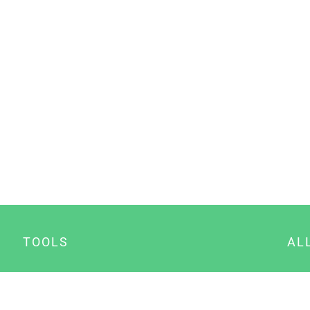
TOOLS
AL
Datenschutz Generator
A