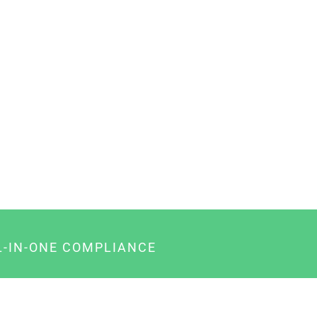
L-IN-ONE COMPLIANCE
gency-Paket für Agenturen