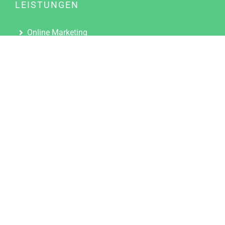
LEISTUNGEN
Online Marketing
Content Marketing
Content Marketing Abos
Content Marketing für Ärzte
Suchmaschinenoptimierung
Social Media Marketing
Influencer Marketing
Partnerprogramm
TOOLS