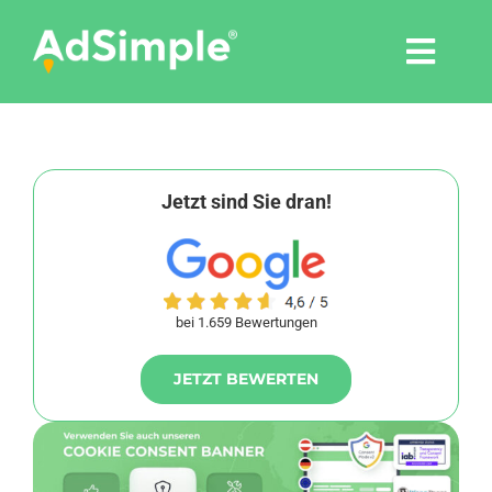
Skip
to
Togg
content
Navi
Leistungen
Tools
Jetzt sind Sie dran!
Pressemitteilungen
bei 1.659 Bewertungen
Shop
JETZT BEWERTEN
Agentur
Blog