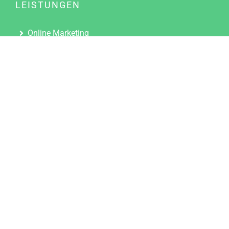
LEISTUNGEN
Online Marketing
Content Marketing
Content Marketing Abos
Content Marketing für Ärzte
Suchmaschinenoptimierung
Social Media Marketing
Influencer Marketing
Partnerprogramm
TOOLS