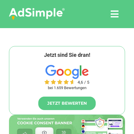
Skip
to
Togg
content
Navi
Leistungen
Tools
Jetzt sind Sie dran!
Pressemitteilungen
bei 1.659 Bewertungen
Shop
JETZT BEWERTEN
Agentur
Blog