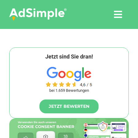
Skip
to
Togg
content
Navi
Leistungen
Tools
Jetzt sind Sie dran!
Pressemitteilungen
bei 1.659 Bewertungen
Shop
JETZT BEWERTEN
Agentur
Blog