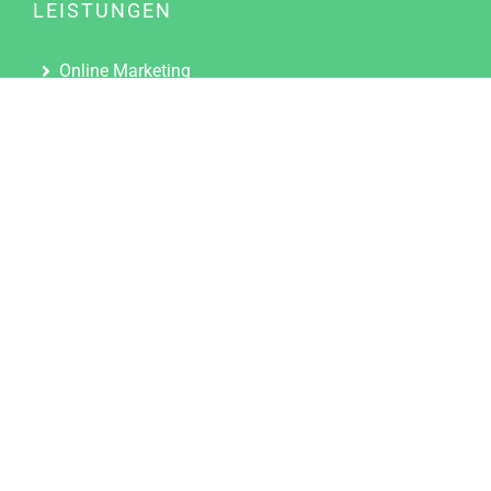
LEISTUNGEN
Online Marketing
Content Marketing
Content Marketing Abos
Content Marketing für Ärzte
Suchmaschinenoptimierung
Social Media Marketing
Influencer Marketing
Partnerprogramm
TOOLS