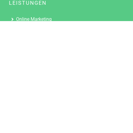
LEISTUNGEN
Online Marketing
Content Marketing
Content Marketing Abos
Content Marketing für Ärzte
Suchmaschinenoptimierung
Social Media Marketing
Influencer Marketing
Partnerprogramm
TOOLS