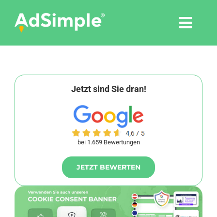
Skip
to
Togg
content
Navi
Leistungen
Tools
Jetzt sind Sie dran!
Pressemitteilungen
bei 1.659 Bewertungen
Shop
JETZT BEWERTEN
Agentur
Blog