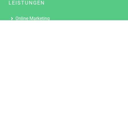
LEISTUNGEN
Online Marketing
Content Marketing
Content Marketing Abos
Content Marketing für Ärzte
Suchmaschinenoptimierung
Social Media Marketing
Influencer Marketing
Partnerprogramm
TOOLS