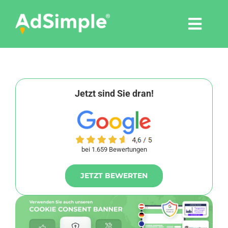
Skip
to
Togg
content
Navi
Leistungen
Tools
Jetzt sind Sie dran!
Pressemitteilungen
bei 1.659 Bewertungen
Shop
JETZT BEWERTEN
Agentur
Blog