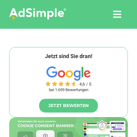
Skip
to
Togg
content
Navi
Leistungen
Tools
Jetzt sind Sie dran!
Pressemitteilungen
bei 1.659 Bewertungen
Shop
JETZT BEWERTEN
Agentur
Blog