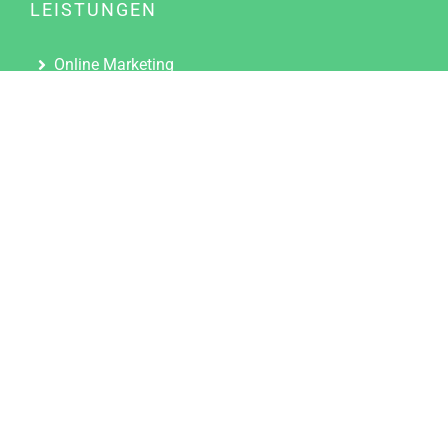
LEISTUNGEN
Online Marketing
Content Marketing
Content Marketing Abos
Content Marketing für Ärzte
Suchmaschinenoptimierung
Social Media Marketing
Influencer Marketing
Partnerprogramm
TOOLS