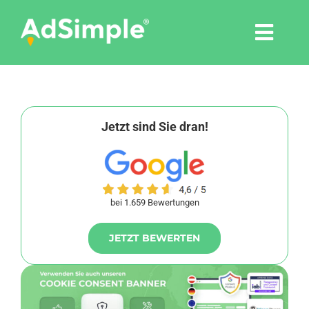
Skip
to
Togg
content
Navi
Leistungen
Tools
Jetzt sind Sie dran!
Pressemitteilungen
bei 1.659 Bewertungen
Shop
JETZT BEWERTEN
Agentur
Blog