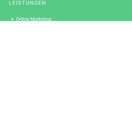
LEISTUNGEN
Online Marketing
Content Marketing
Content Marketing Abos
Content Marketing für Ärzte
Suchmaschinenoptimierung
Social Media Marketing
Influencer Marketing
Partnerprogramm
TOOLS