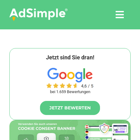
Skip
to
Togg
content
Navi
Leistungen
Tools
Jetzt sind Sie dran!
Pressemitteilungen
bei 1.659 Bewertungen
Shop
JETZT BEWERTEN
Agentur
Blog