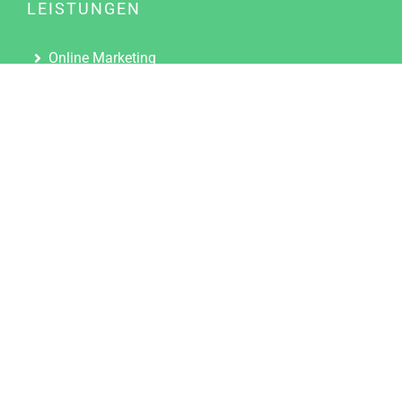
LEISTUNGEN
Online Marketing
Content Marketing
Content Marketing Abos
Content Marketing für Ärzte
Suchmaschinenoptimierung
Social Media Marketing
Influencer Marketing
Partnerprogramm
TOOLS