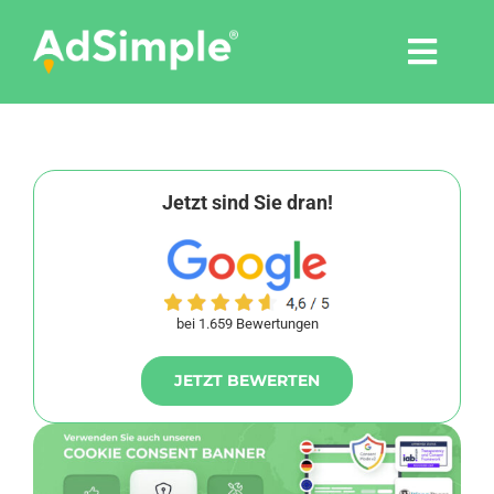
Skip
to
Togg
content
Navi
Leistungen
Tools
Jetzt sind Sie dran!
Pressemitteilungen
bei 1.659 Bewertungen
Shop
JETZT BEWERTEN
Agentur
Blog