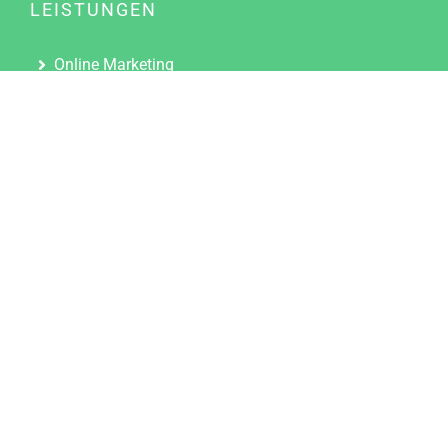
LEISTUNGEN
Online Marketing
Content Marketing
Content Marketing Abos
Content Marketing für Ärzte
Suchmaschinenoptimierung
Social Media Marketing
Influencer Marketing
Partnerprogramm
TOOLS