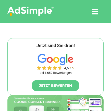
Skip
to
Togg
content
Navi
Leistungen
Tools
Jetzt sind Sie dran!
Pressemitteilungen
bei 1.659 Bewertungen
Shop
JETZT BEWERTEN
Agentur
Blog