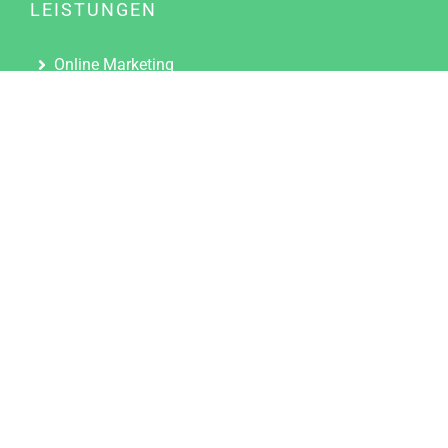
LEISTUNGEN
Online Marketing
Content Marketing
Content Marketing Abos
Content Marketing für Ärzte
Suchmaschinenoptimierung
Social Media Marketing
Influencer Marketing
Partnerprogramm
TOOLS