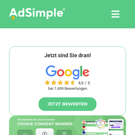
Skip
to
Togg
content
Navi
Leistungen
Tools
Jetzt sind Sie dran!
Pressemitteilungen
bei 1.659 Bewertungen
Shop
JETZT BEWERTEN
Agentur
Blog