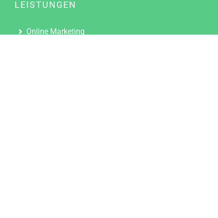
LEISTUNGEN
Online Marketing
Content Marketing
Content Marketing Abos
Content Marketing für Ärzte
Suchmaschinenoptimierung
Social Media Marketing
Influencer Marketing
Partnerprogramm
TOOLS