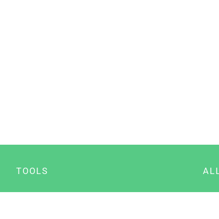
TOOLS
AL
Datenschutz Generator
A