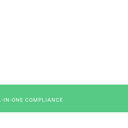
L-IN-ONE COMPLIANCE
gency-Paket für Agenturen