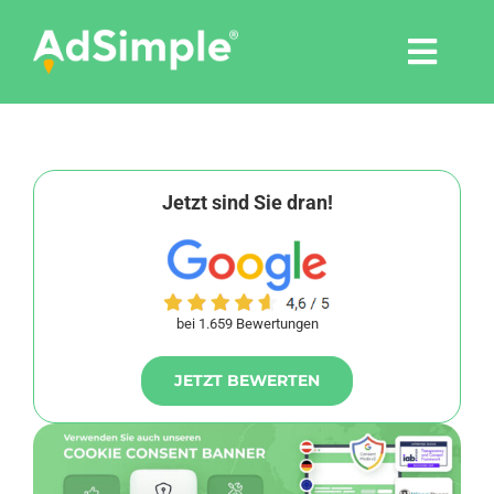
Skip
to
Togg
content
Navi
Leistungen
Tools
Jetzt sind Sie dran!
Pressemitteilungen
bei 1.659 Bewertungen
Shop
JETZT BEWERTEN
Agentur
Blog