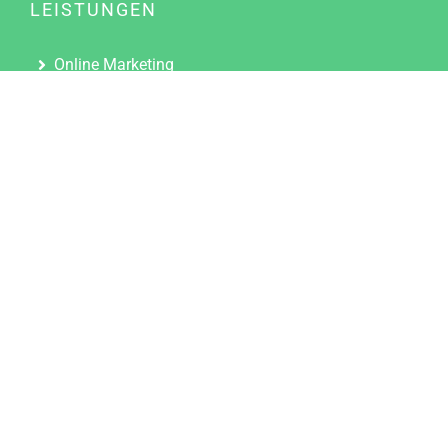
LEISTUNGEN
Online Marketing
Content Marketing
Content Marketing Abos
Content Marketing für Ärzte
Suchmaschinenoptimierung
Social Media Marketing
Influencer Marketing
Partnerprogramm
TOOLS