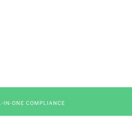
L-IN-ONE COMPLIANCE
gency-Paket für Agenturen