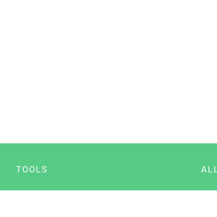
TOOLS
AL
Datenschutz Generator
A