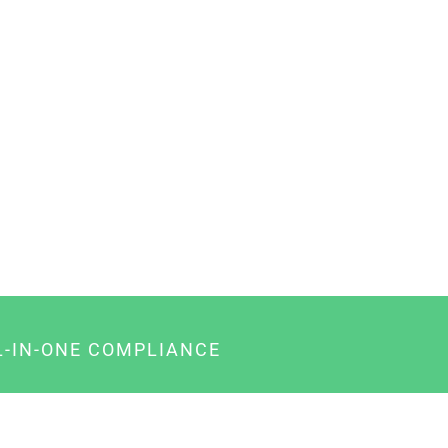
L-IN-ONE COMPLIANCE
gency-Paket für Agenturen