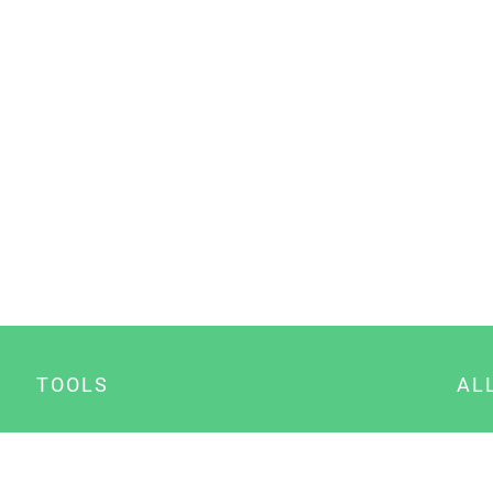
TOOLS
AL
Datenschutz Generator
A