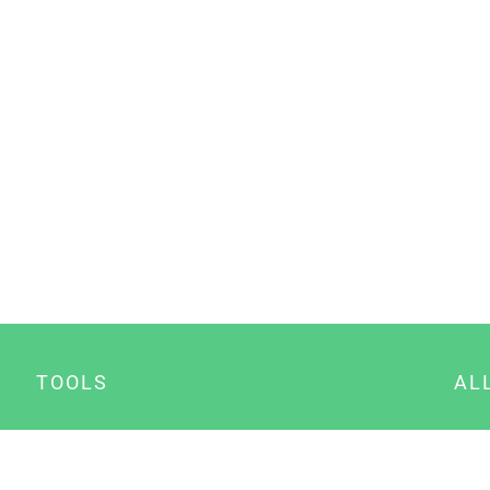
TOOLS
AL
Datenschutz Generator
A