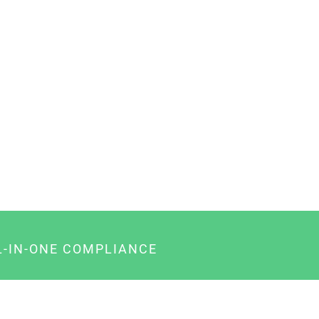
L-IN-ONE COMPLIANCE
gency-Paket für Agenturen