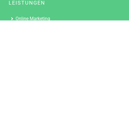
LEISTUNGEN
Online Marketing
Content Marketing
Content Marketing Abos
Content Marketing für Ärzte
Suchmaschinenoptimierung
Social Media Marketing
Influencer Marketing
Partnerprogramm
TOOLS