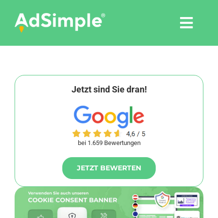
Skip
to
Togg
content
Navi
Leistungen
Tools
Jetzt sind Sie dran!
Pressemitteilungen
bei 1.659 Bewertungen
Shop
JETZT BEWERTEN
Agentur
Blog