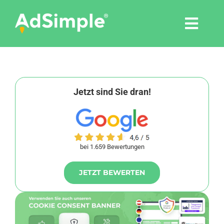
Skip
to
Togg
content
Navi
Leistungen
Tools
Jetzt sind Sie dran!
Pressemitteilungen
bei 1.659 Bewertungen
Shop
JETZT BEWERTEN
Agentur
Blog