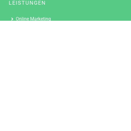
LEISTUNGEN
Online Marketing
Content Marketing
Content Marketing Abos
Content Marketing für Ärzte
Suchmaschinenoptimierung
Social Media Marketing
Influencer Marketing
Partnerprogramm
TOOLS