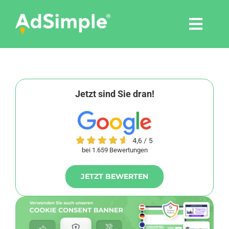
Skip
to
Togg
content
Navi
Leistungen
Tools
Jetzt sind Sie dran!
Pressemitteilungen
bei 1.659 Bewertungen
Shop
JETZT BEWERTEN
Agentur
Blog