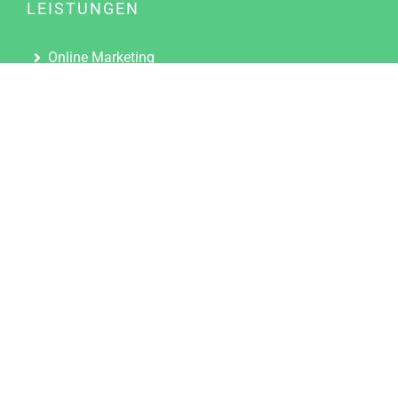
LEISTUNGEN
Online Marketing
Content Marketing
Content Marketing Abos
Content Marketing für Ärzte
Suchmaschinenoptimierung
Social Media Marketing
Influencer Marketing
Partnerprogramm
TOOLS