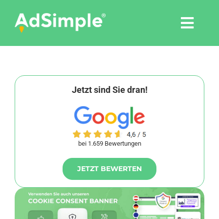
Skip
to
Togg
content
Navi
Leistungen
Tools
Jetzt sind Sie dran!
Pressemitteilungen
bei 1.659 Bewertungen
Shop
JETZT BEWERTEN
Agentur
Blog