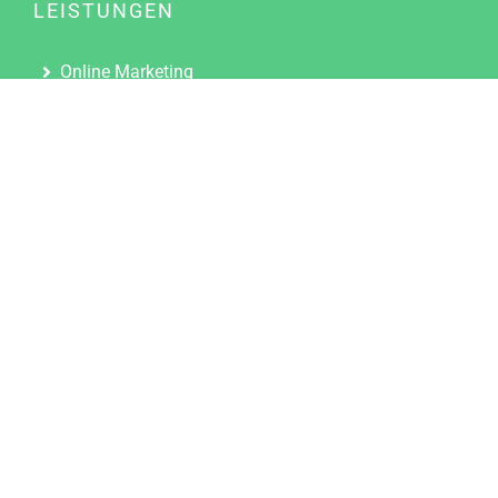
LEISTUNGEN
Online Marketing
Content Marketing
Content Marketing Abos
Content Marketing für Ärzte
Suchmaschinenoptimierung
Social Media Marketing
Influencer Marketing
Partnerprogramm
TOOLS