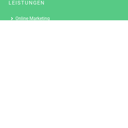
LEISTUNGEN
Online Marketing
Content Marketing
Content Marketing Abos
Content Marketing für Ärzte
Suchmaschinenoptimierung
Social Media Marketing
Influencer Marketing
Partnerprogramm
TOOLS