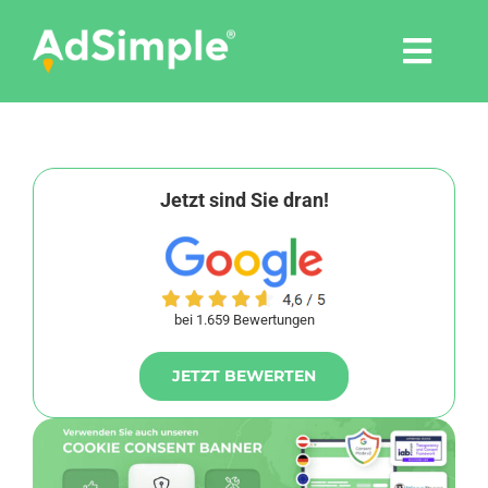
Skip
to
Togg
content
Navi
Leistungen
Tools
Jetzt sind Sie dran!
Pressemitteilungen
bei 1.659 Bewertungen
Shop
JETZT BEWERTEN
Agentur
Blog