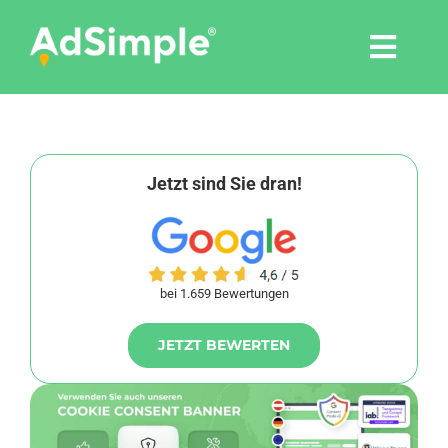
Skip
to
Togg
content
Navi
Leistungen
Tools
Jetzt sind Sie dran!
Pressemitteilungen
bei 1.659 Bewertungen
Shop
JETZT BEWERTEN
Agentur
Blog