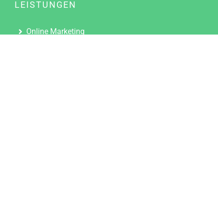
LEISTUNGEN
Online Marketing
Content Marketing
Content Marketing Abos
Content Marketing für Ärzte
Suchmaschinenoptimierung
Social Media Marketing
Influencer Marketing
Partnerprogramm
TOOLS