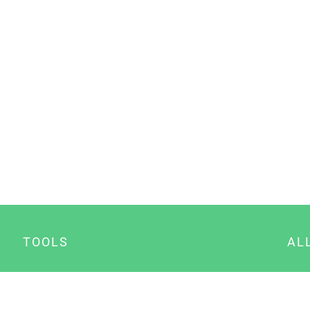
TOOLS
AL
Datenschutz Generator
A