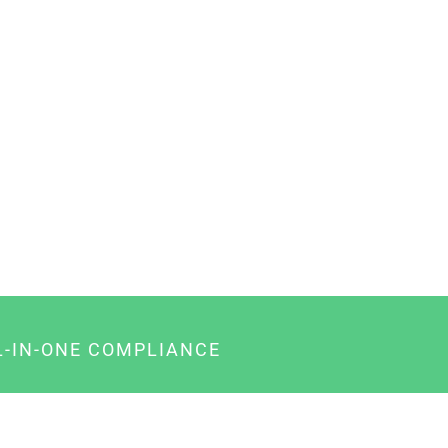
L-IN-ONE COMPLIANCE
gency-Paket für Agenturen