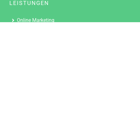
LEISTUNGEN
Online Marketing
Content Marketing
Content Marketing Abos
Content Marketing für Ärzte
Suchmaschinenoptimierung
Social Media Marketing
Influencer Marketing
Partnerprogramm
TOOLS