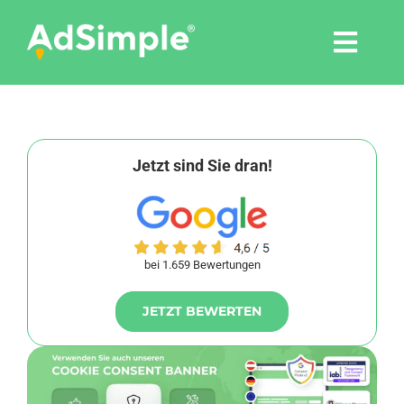
Skip
to
Togg
content
Navi
Leistungen
Tools
Jetzt sind Sie dran!
Pressemitteilungen
bei 1.659 Bewertungen
Shop
JETZT BEWERTEN
Agentur
Blog