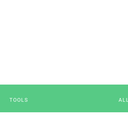
TOOLS
AL
Datenschutz Generator
A