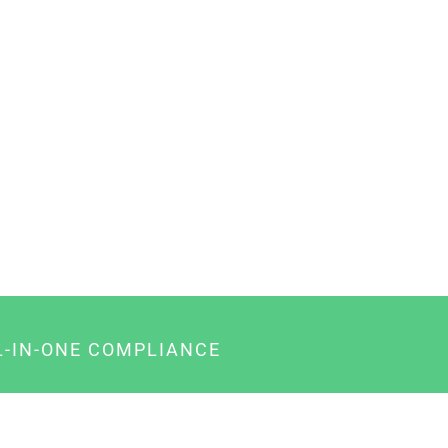
L-IN-ONE COMPLIANCE
gency-Paket für Agenturen