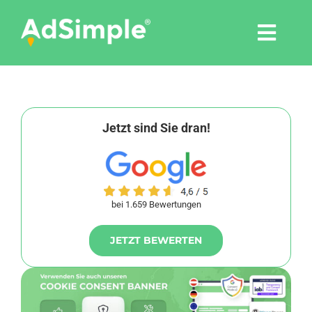
Skip
to
Togg
content
Navi
Leistungen
Tools
Jetzt sind Sie dran!
Pressemitteilungen
bei 1.659 Bewertungen
Shop
JETZT BEWERTEN
Agentur
Blog