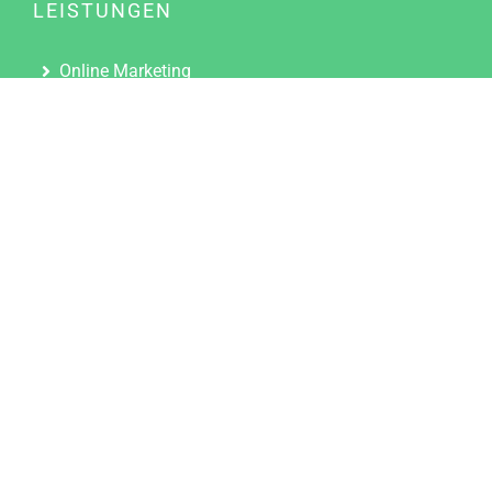
LEISTUNGEN
Online Marketing
Content Marketing
Content Marketing Abos
Content Marketing für Ärzte
Suchmaschinenoptimierung
Social Media Marketing
Influencer Marketing
Partnerprogramm
TOOLS