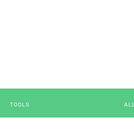
TOOLS
AL
Datenschutz Generator
A