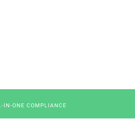
L-IN-ONE COMPLIANCE
gency-Paket für Agenturen