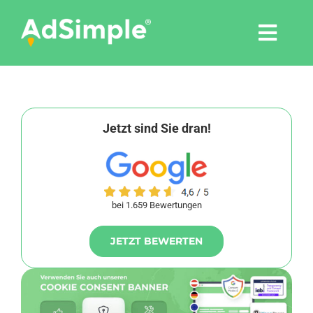
Skip
to
Togg
content
Navi
Leistungen
Tools
Jetzt sind Sie dran!
Pressemitteilungen
bei 1.659 Bewertungen
Shop
JETZT BEWERTEN
Agentur
Blog