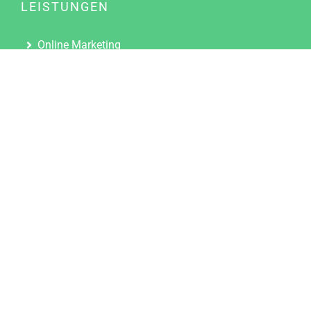
LEISTUNGEN
Online Marketing
Content Marketing
Content Marketing Abos
Content Marketing für Ärzte
Suchmaschinenoptimierung
Social Media Marketing
Influencer Marketing
Partnerprogramm
TOOLS