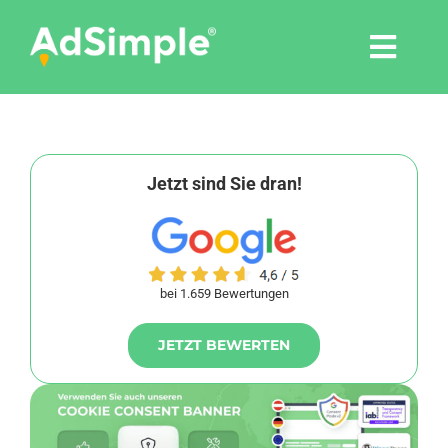
Skip
to
Togg
content
Navi
Leistungen
Tools
Jetzt sind Sie dran!
Pressemitteilungen
bei 1.659 Bewertungen
Shop
JETZT BEWERTEN
Agentur
Blog