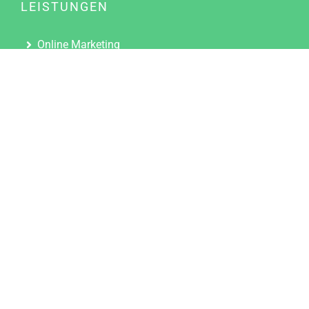
LEISTUNGEN
Online Marketing
Content Marketing
Content Marketing Abos
Content Marketing für Ärzte
Suchmaschinenoptimierung
Social Media Marketing
Influencer Marketing
Partnerprogramm
TOOLS