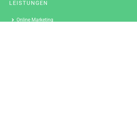
LEISTUNGEN
Online Marketing
Content Marketing
Content Marketing Abos
Content Marketing für Ärzte
Suchmaschinenoptimierung
Social Media Marketing
Influencer Marketing
Partnerprogramm
TOOLS