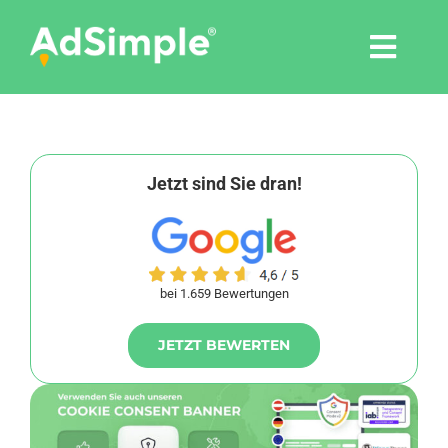
Skip
to
Togg
content
Navi
Leistungen
Tools
Jetzt sind Sie dran!
Pressemitteilungen
bei 1.659 Bewertungen
Shop
JETZT BEWERTEN
Agentur
Blog