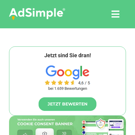
Skip
to
Togg
content
Navi
Leistungen
Tools
Jetzt sind Sie dran!
Pressemitteilungen
bei 1.659 Bewertungen
Shop
JETZT BEWERTEN
Agentur
Blog