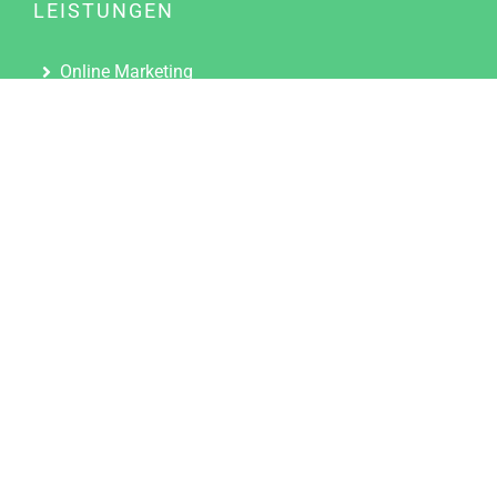
LEISTUNGEN
Online Marketing
Content Marketing
Content Marketing Abos
Content Marketing für Ärzte
Suchmaschinenoptimierung
Social Media Marketing
Influencer Marketing
Partnerprogramm
TOOLS