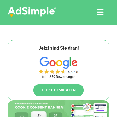
Skip
to
Togg
content
Navi
Leistungen
Tools
Jetzt sind Sie dran!
Pressemitteilungen
bei 1.659 Bewertungen
Shop
JETZT BEWERTEN
Agentur
Blog