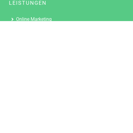
LEISTUNGEN
Online Marketing
Content Marketing
Content Marketing Abos
Content Marketing für Ärzte
Suchmaschinenoptimierung
Social Media Marketing
Influencer Marketing
Partnerprogramm
TOOLS