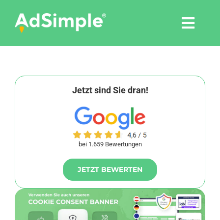
Skip
to
Togg
content
Navi
Leistungen
Tools
Jetzt sind Sie dran!
Pressemitteilungen
bei 1.659 Bewertungen
Shop
JETZT BEWERTEN
Agentur
Blog