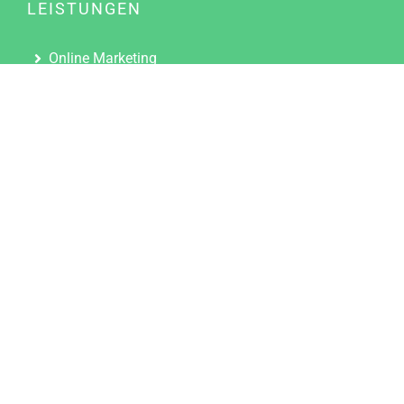
LEISTUNGEN
Online Marketing
Content Marketing
Content Marketing Abos
Content Marketing für Ärzte
Suchmaschinenoptimierung
Social Media Marketing
Influencer Marketing
Partnerprogramm
TOOLS