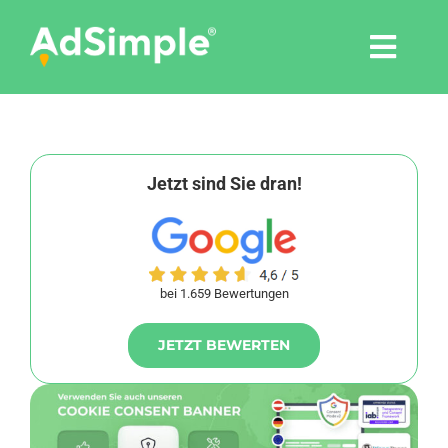
Skip
to
Togg
content
Navi
Leistungen
Tools
Jetzt sind Sie dran!
Pressemitteilungen
bei 1.659 Bewertungen
Shop
JETZT BEWERTEN
Agentur
Blog