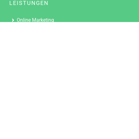
LEISTUNGEN
Online Marketing
Content Marketing
Content Marketing Abos
Content Marketing für Ärzte
Suchmaschinenoptimierung
Social Media Marketing
Influencer Marketing
Partnerprogramm
TOOLS