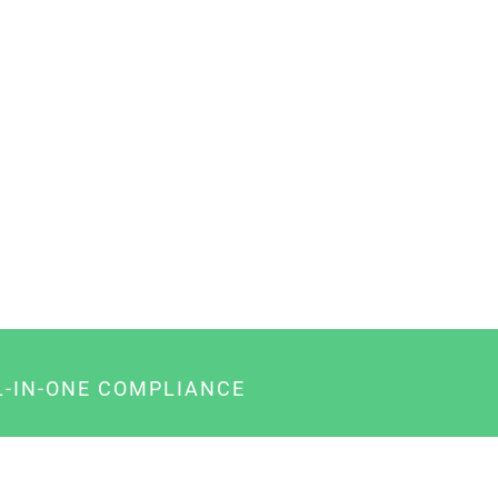
L-IN-ONE COMPLIANCE
gency-Paket für Agenturen