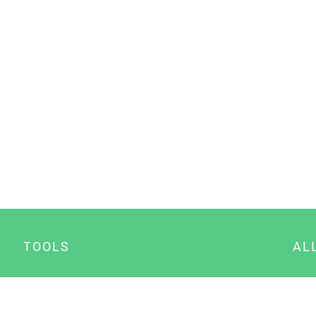
TOOLS
AL
Datenschutz Generator
A