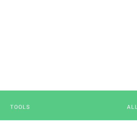
TOOLS
AL
Datenschutz Generator
A