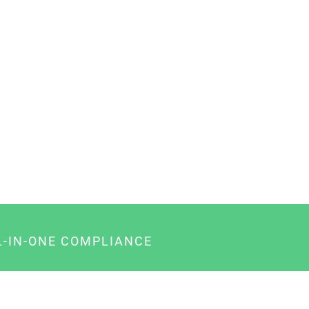
L-IN-ONE COMPLIANCE
gency-Paket für Agenturen