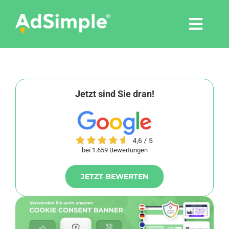
Skip
to
Togg
content
Navi
Leistungen
Tools
Jetzt sind Sie dran!
Pressemitteilungen
bei 1.659 Bewertungen
Shop
JETZT BEWERTEN
Agentur
Blog