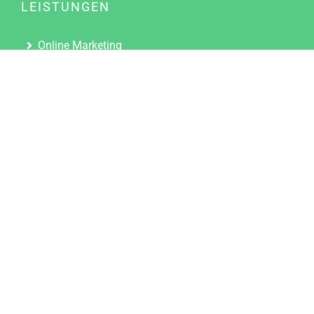
LEISTUNGEN
Online Marketing
Content Marketing
Content Marketing Abos
Content Marketing für Ärzte
Suchmaschinenoptimierung
Social Media Marketing
Influencer Marketing
Partnerprogramm
TOOLS