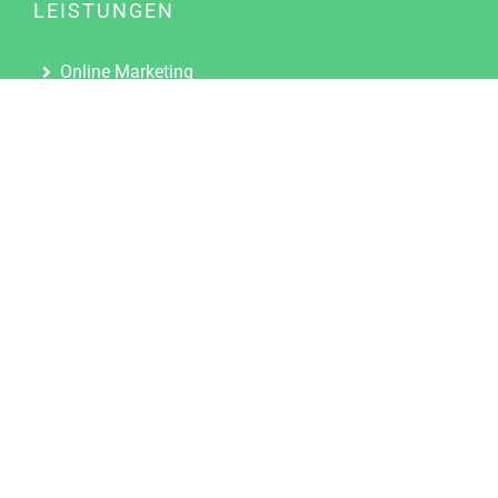
LEISTUNGEN
Online Marketing
Content Marketing
Content Marketing Abos
Content Marketing für Ärzte
Suchmaschinenoptimierung
Social Media Marketing
Influencer Marketing
Partnerprogramm
TOOLS