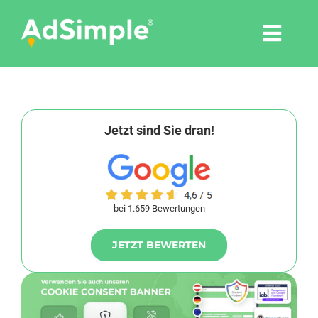
Skip
to
Togg
content
Navi
Leistungen
Tools
Jetzt sind Sie dran!
Pressemitteilungen
bei 1.659 Bewertungen
Shop
JETZT BEWERTEN
Agentur
Blog