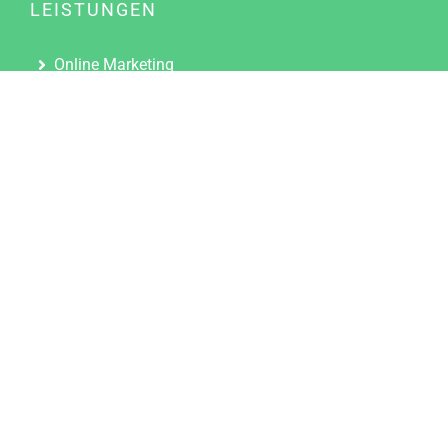
LEISTUNGEN
Online Marketing
Content Marketing
Content Marketing Abos
Content Marketing für Ärzte
Suchmaschinenoptimierung
Social Media Marketing
Influencer Marketing
Partnerprogramm
TOOLS