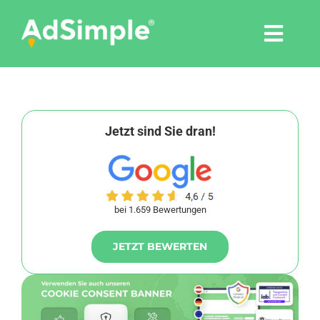
Skip
to
Togg
content
Navi
Leistungen
Tools
Jetzt sind Sie dran!
Pressemitteilungen
bei 1.659 Bewertungen
Shop
JETZT BEWERTEN
Agentur
Blog