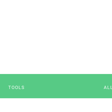
TOOLS
AL
Datenschutz Generator
A