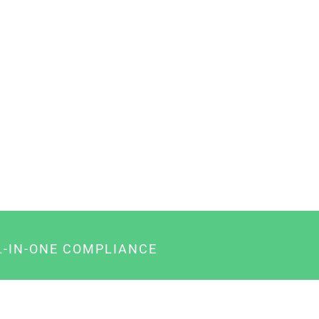
L-IN-ONE COMPLIANCE
gency-Paket für Agenturen