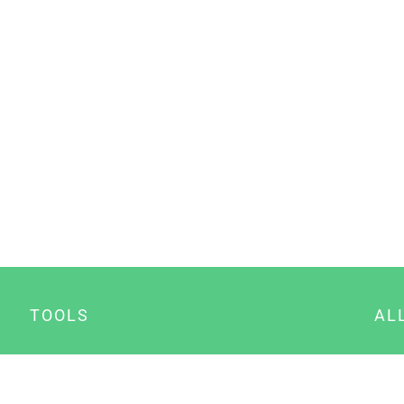
TOOLS
AL
Datenschutz Generator
A