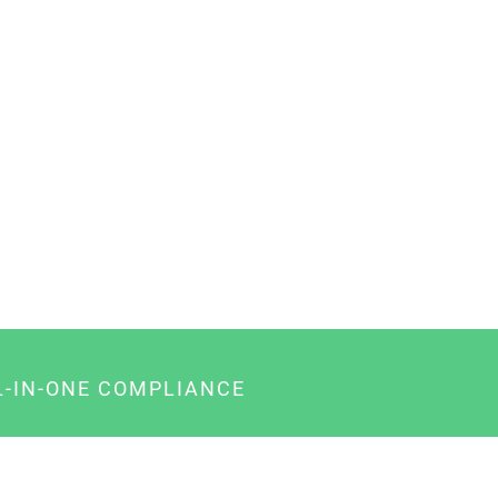
L-IN-ONE COMPLIANCE
gency-Paket für Agenturen