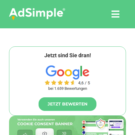
Skip
to
Togg
content
Navi
Leistungen
Tools
Jetzt sind Sie dran!
Pressemitteilungen
bei 1.659 Bewertungen
Shop
JETZT BEWERTEN
Agentur
Blog