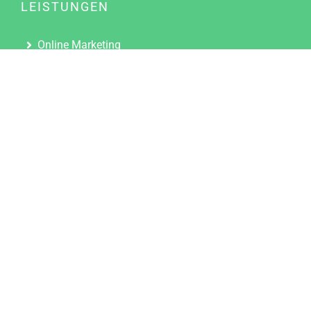
LEISTUNGEN
Online Marketing
Content Marketing
Content Marketing Abos
Content Marketing für Ärzte
Suchmaschinenoptimierung
Social Media Marketing
Influencer Marketing
Partnerprogramm
TOOLS