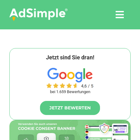
Skip
to
Togg
content
Navi
Leistungen
Tools
Jetzt sind Sie dran!
Pressemitteilungen
bei 1.659 Bewertungen
Shop
JETZT BEWERTEN
Agentur
Blog