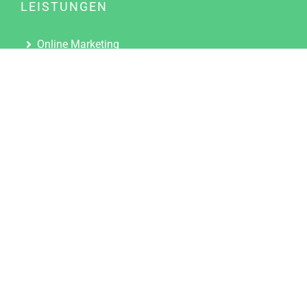
LEISTUNGEN
Online Marketing
Content Marketing
Content Marketing Abos
Content Marketing für Ärzte
Suchmaschinenoptimierung
Social Media Marketing
Influencer Marketing
Partnerprogramm
TOOLS