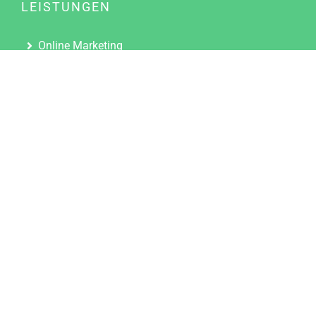
LEISTUNGEN
Online Marketing
Content Marketing
Content Marketing Abos
Content Marketing für Ärzte
Suchmaschinenoptimierung
Social Media Marketing
Influencer Marketing
Partnerprogramm
TOOLS