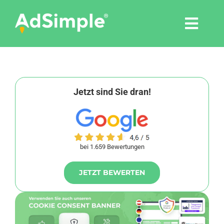
Skip
to
Togg
content
Navi
Leistungen
Tools
Jetzt sind Sie dran!
Pressemitteilungen
bei 1.659 Bewertungen
Shop
JETZT BEWERTEN
Agentur
Blog