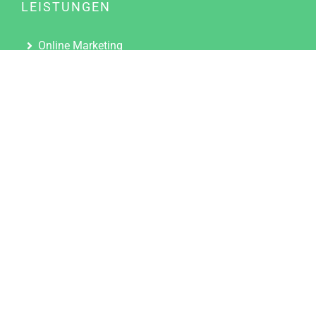
LEISTUNGEN
Online Marketing
Content Marketing
Content Marketing Abos
Content Marketing für Ärzte
Suchmaschinenoptimierung
Social Media Marketing
Influencer Marketing
Partnerprogramm
TOOLS