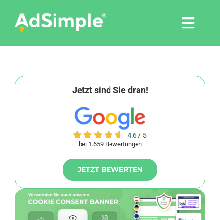
Skip
to
Togg
content
Navi
Leistungen
Tools
Jetzt sind Sie dran!
Pressemitteilungen
bei 1.659 Bewertungen
Shop
JETZT BEWERTEN
Agentur
Blog